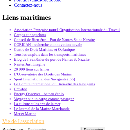
Contactez-nous
Liens maritimes
Association Française pour l’Organisation Internationale du Travail
Cargos et paquebots
Conseil de Bien-être – Port de Nantes-Saint-Nazaire
CORICAN : recherche et innovation navale
Centre de Droit Maritime et Océanique
Tous les emplois dans les transports maritimes
Blog de l’aumônier du port de Nantes St Nazaire
Nantes Just Imagine
20 000 liens sur la mer
L’Observatoire des Droits des Marins
Sport International des Navigants (ISS)
Le Comité International du Bien-être des Navigants
Crewtoo
Energy Observer – bateau écolo
Voyagez sur un cargo comme passager
La culture et les arts de la mer
Le Journal de la Marine Marchande
Mer et Marine
Vie de l'association
Rechercher :