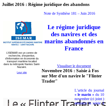
Juillet 2016 : Régime juridique des abandons
Note de Synthèse 181 – Juin 2016
Le régime juridique
des navires et des
marins abandonnés en
France
L’ISEMAR est un centre de
recherche, d’expertise,
d’information en économie du
transport maritime localisé
dans la métropole Nantes Saint-
Visualiser le document
Nazaire.
Novembre 2016 : Saisie à Fos
Leur site
sur Mer d'un navire le "Flinter
Trader"
L’article du journal
« le marin »
du 10
novembre (ci joint )
annonce la saisie à