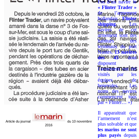
Fos d’un navire le
« Flinter Trader »
de l’armement
hollandais
Flinter
shipping
. Les
navires de cet
armement sont des
habitués des
terminaux du port
Nantes,
13 navires
des 45
dont
disposent
l’armement ont été
visités par les
équipes de
benevoles. Les
noms des navires
commencent tous
par « Flinter… »)
Il apparaitrait que
l’armement n’est
Article du journal
du 10 novembre
plus solvable et que
2016
les marins ne sont
plus payés
depuis