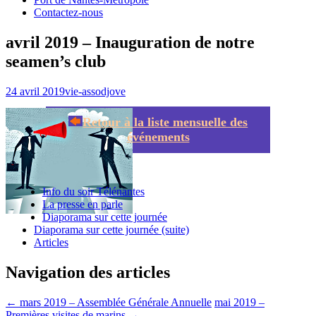
Contactez-nous
avril 2019 – Inauguration de notre
seamen’s club
24 avril 2019
vie-asso
djove
Retour à la liste mensuelle des
événements
Info du soir Télénantes
La presse en parle
Diaporama sur cette journée
Diaporama sur cette journée (suite)
Articles
Navigation des articles
←
mars 2019 – Assemblée Générale Annuelle
mai 2019 –
Premières visites de marins
→