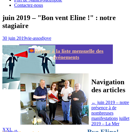
Contactez-nous
juin 2019 – "Bon vent Eline !" : notre
stagiaire
30 juin 2019
vie-asso
djove
Retour à la liste mensuelle des
événements
Navigation
des articles
←
juin 2019 – notre
présence à de
nombreuses
manifestations
juillet
2019 – La Mer
XXL
→
Bye Eline!